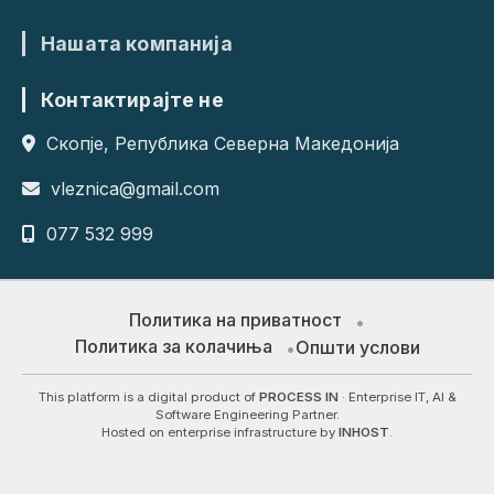
Нашата компанија
Контактирајте не
Скопје, Република Северна Македонија
vleznica@gmail.com
077 532 999
Политика на приватност
Политика за колачиња
Општи услови
This platform is a digital product of
PROCESS IN
· Enterprise IT, AI &
Software Engineering Partner.
Hosted on enterprise infrastructure by
INHOST
.