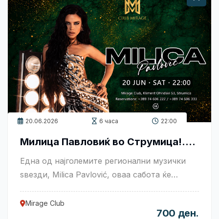
20.06.2026
6 часа
22:00
Милица Павловиќ во Струмица!....
Една од најголемите регионални музички
ѕвезди, Milica Pavlović, оваа сабота ќе
настапи во Club Mirag....
Mirage Club
700 ден.