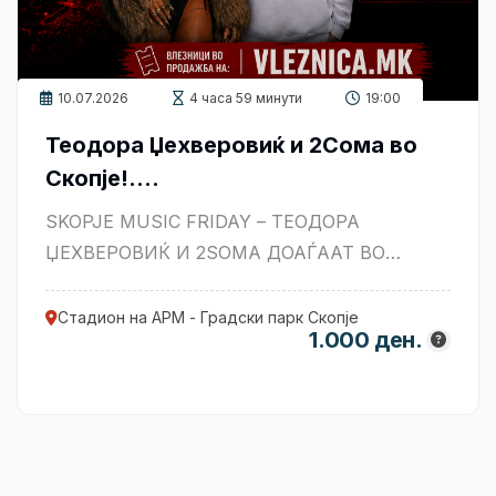
10.07.2026
4 часа 59 минути
19:00
Теодора Џехверовиќ и 2Сома во
Скопје!....
SKOPJE MUSIC FRIDAY – ТЕОДОРА
ЏЕХВЕРОВИЌ И 2SOMA ДОАЃААТ ВО
СКОПЈЕ! Скопје ова лето ќе биде домаќин
....
Стадион на АРМ - Градски парк Скопје
1.000 ден.