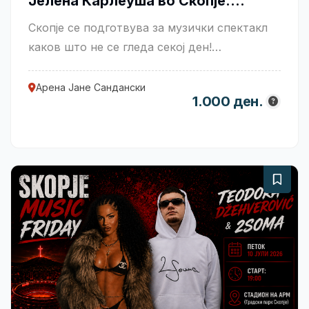
Јелена Карлеуша во Скопје....
Скопје се подготвува за музички спектакл
каков што не се гледа секој ден!
Балканската поп икона Jele....
Арена Јане Сандански
1.000 ден.